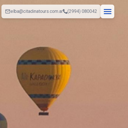
elba@citadinatours.com.ar
(2994) 080042